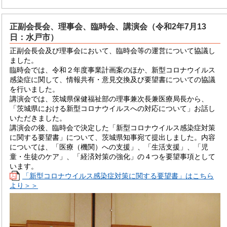
正副会長会、理事会、臨時会、講演会（令和2年7月13
日：水戸市）
正副会長会及び理事会において、臨時会等の運営について協議し
ました。
臨時会では、令和２年度事業計画案のほか、新型コロナウイルス
感染症に関して、情報共有・意見交換及び要望書についての協議
を行いました。
講演会では、茨城県保健福祉部の理事兼次長兼医療局長から、
「茨城県における新型コロナウイルスへの対応について」お話し
いただきました。
講演会の後、臨時会で決定した「新型コロナウイルス感染症対策
に関する要望書」について、茨城県知事宛て提出しました。内容
については、「医療（機関）への支援」、「生活支援」、「児
童・生徒のケア」、「経済対策の強化」の４つを要望事項として
います。
「新型コロナウイルス感染症対策に関する要望書」はこちら
より＞＞