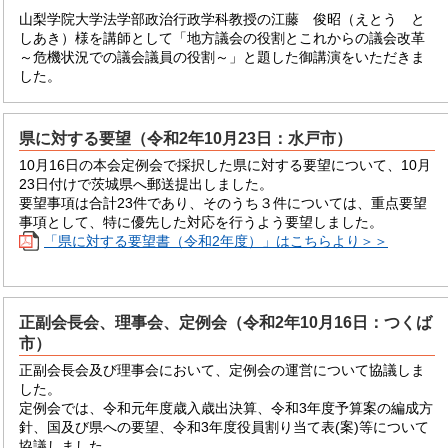
山梨学院大学法学部政治行政学科教授の江藤 俊昭（えとう と
しあき）様を講師として「地方議会の役割とこれからの議会改革
～危機状況での議会議員の役割～」と題した御講演をいただきま
した。
県に対する要望（令和2年10月23日：水戸市）
10月16日の本会定例会で採択した県に対する要望について、10月
23日付けで茨城県へ郵送提出しました。
要望事項は合計23件であり、そのうち３件については、重点要望
事項として、特に優先した対応を行うよう要望しました。
「県に対する要望書（令和2年度）」はこちらより＞＞
正副会長会、理事会、定例会（令和2年10月16日：つくば
市）
正副会長会及び理事会において、定例会の運営について協議しま
した。
定例会では、令和元年度歳入歳出決算、令和3年度予算案の編成方
針、国及び県への要望、令和3年度役員割り当て表(案)等について
協議しました。