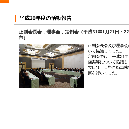
１
平成30年度
の活動報告
正副会長会，理事会，定例会（平成31年1月21日・2
市）
正副会長会及び理事会
いて協議しました。
定例会では，平成31
画案等について協議し
翌日は，日野自動車株
察を行いました。