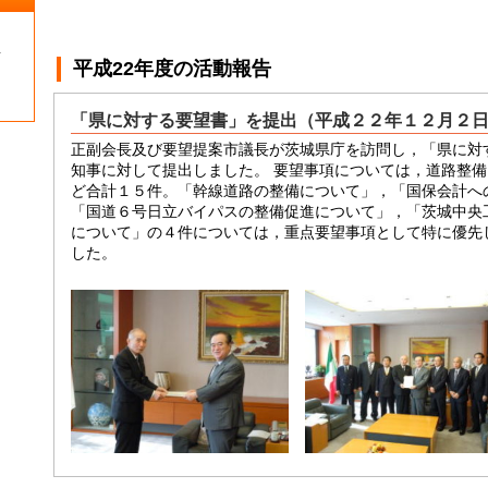
１
平成22年度
の活動報告
「県に対する要望書」を提出（平成２２年１２月２
正副会長及び要望提案市議長が茨城県庁を訪問し，「県に対
知事に対して提出しました。 要望事項については，道路整
ど合計１５件。「幹線道路の整備について」，「国保会計へ
「国道６号日立バイパスの整備促進について」，「茨城中央
について」の４件については，重点要望事項として特に優先
した。